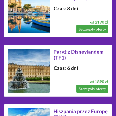
Czas: 8 dni
2190 zł
od
Szczegóły oferty
Paryż z Disneylandem
(TF1)
Czas: 6 dni
1890 zł
od
Szczegóły oferty
Hiszpania przez Europę