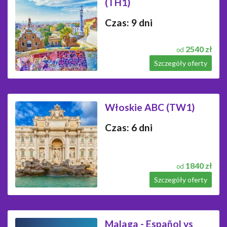
(TH1)
Czas: 9 dni
2540 zł
od
Szczegóły oferty
Włoskie ABC (TW1)
Czas: 6 dni
1840 zł
od
Szczegóły oferty
Malaga - Español vs