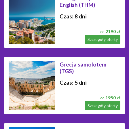
English (THM)
Czas: 8 dni
2190 zł
od
Szczegóły oferty
Grecja samolotem
(TGS)
Czas: 5 dni
1950 zł
od
Szczegóły oferty