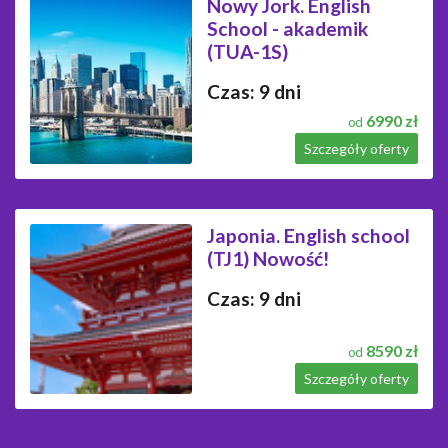
Nowy Jork. English
School - akademik
(TUA-1S)
Czas: 9 dni
6990 zł
od
Szczegóły oferty
Japonia. English school
(TJ1) Nowość!
Czas: 9 dni
8590 zł
od
Szczegóły oferty