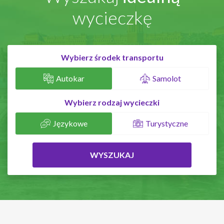
wycieczkę
Wybierz środek transportu
Autokar
Samolot
Wybierz rodzaj wycieczki
Językowe
Turystyczne
WYSZUKAJ