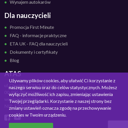
Wynajem autokarów
Dla nauczycieli
Promocja First Minute
FAQ - informacje praktyczne
ETA UK - FAQ dla nauczycieli
Dokumenty i certyfikaty
Blog
ATAS
Używamy plików cookies, aby ułatwić Ci korzystanie z
ul. Chmielna 132/134 (piętro 5)
naszego serwisu oraz do celów statystycznych. Możesz
00-805 Warszawa
wyłączyć możliwość ich zapisu, zmieniając ustawienia
woj.mazowieckie
Twojej przeglądarki. Korzystanie z naszej strony bez
NIP: 5320101254
zmiany ustawień oznacza zgodę na przechowywanie
cookies w Twoim urządzeniu.