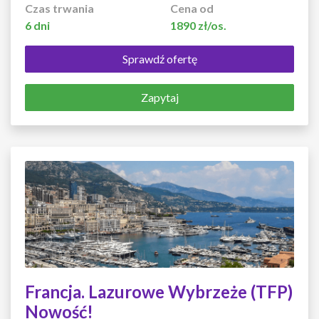
Czas trwania
Cena od
6 dni
1890 zł/os.
Sprawdź ofertę
Zapytaj
Francja. Lazurowe Wybrzeże (TFP)
Nowość!