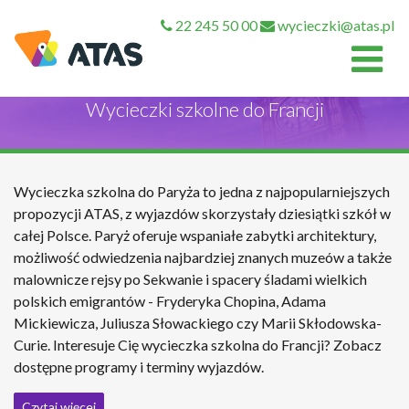
22 245 50 00
wycieczki@atas.pl
Wycieczki szkolne do Francji
Wycieczka szkolna do Paryża to jedna z najpopularniejszych
propozycji ATAS, z wyjazdów skorzystały dziesiątki szkół w
całej Polsce. Paryż oferuje wspaniałe zabytki architektury,
możliwość odwiedzenia najbardziej znanych muzeów a także
malownicze rejsy po Sekwanie i spacery śladami wielkich
polskich emigrantów - Fryderyka Chopina, Adama
Mickiewicza, Juliusza Słowackiego czy Marii Skłodowska-
Curie. Interesuje Cię wycieczka szkolna do Francji? Zobacz
dostępne programy i terminy wyjazdów.
Czytaj więcej