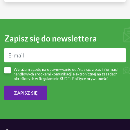
Zapisz się do newslettera
Wyrażam zgodę na otrzymywanie od Atas sp. z o.o. informacji
handlowych środkami komunikacji elektronicznej na zasadach
określonych w
Regulaminie ŚUDE
i
Polityce prywatności
.
ZAPISZ SIĘ