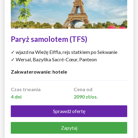
Paryż samolotem (TFS)
✓ wjazd na Wieżę Eiffla, rejs statkiem po Sekwanie
✓ Wersal, Bazylika Sacré-Cœur, Panteon
Zakwaterowanie: hotele
Czas trwania
Cena od
4 dni
2090 zł/os.
Sprawdź ofertę
Zapytaj